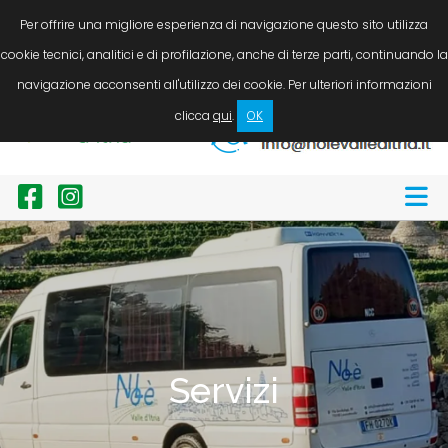
LINGUA
Servizio taxi / N.C.C. auto, minibus e bus. Noleggio bici
Per offrire una migliore esperienza di navigazione questo sito utilizza
cookie tecnici, analitici e di profilazione, anche di terze parti, continuando la
Chiamaci ora!
navigazione acconsenti all'utilizzo dei cookie. Per ulteriori informazioni
+39 338 8946246
clicca
qui
.
OK
Scrivici ora!
Servizi