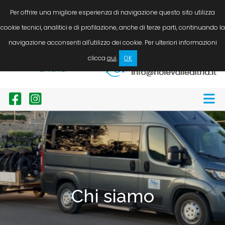
LINGUA
Servizio taxi / N.C.C. auto, minibus e bus. Noleggio bici
Per offrire una migliore esperienza di navigazione questo sito utilizza
cookie tecnici, analitici e di profilazione, anche di terze parti, continuando la
Chiamaci ora!
navigazione acconsenti all'utilizzo dei cookie. Per ulteriori informazioni
+39 338 8946246
clicca
qui
.
OK
Scrivici ora!
Chi siamo