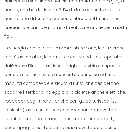
Nolé Valle d’Itria
siamo noi, Pietro e Tonia: una famiglia, la
nostra, che ha deciso nel
2014
di dare concretezza alla
nostra idea di turismo ecosostenibile e del futuro in cui
crediamo e ci impegniamo di realizzare anche per i nostri
figli.
In sinergia con la Pubblica Amministrazione, le numerose
realtà associative, le strutture ricettive ed i tour operator,
Nolè Valle d’Itria
garantisce il miglior servizio e supporto
per qualsiasi richiesta o necessità connessa ad una
mobilità confortevole e sicura a turisti che desiderano
scoprire il territorio: noleggio di biciclette anche elettriche,
roadbook degli itinerari anche con guida turistica (su
richiesta), assistenza tecnica e meccanica, navetta a
seguito per piccoli gruppi, transfer da/per aeroporti,
accompagnamento con servizio navetta da e per le