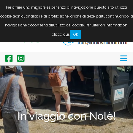
LINGUA
Servizio taxi / N.C.C. auto, minibus e bus. Noleggio bici
Per offrire una migliore esperienza di navigazione questo sito utilizza
cookie tecnici, analitici e di profilazione, anche di terze parti, continuando la
Chiamaci ora!
navigazione acconsenti all'utilizzo dei cookie. Per ulteriori informazioni
+39 338 8946246
clicca
qui
.
OK
Scrivici ora!
In viaggio con Nolè!