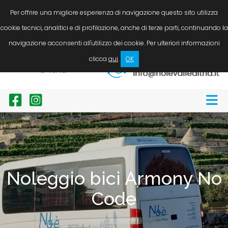
LINGUA
Servizio taxi / N.C.C. auto, minibus e bus. Noleggio bici
Per offrire una migliore esperienza di navigazione questo sito utilizza
cookie tecnici, analitici e di profilazione, anche di terze parti, continuando la
Chiamaci ora!
navigazione acconsenti all'utilizzo dei cookie. Per ulteriori informazioni
+39 338 8946246
clicca
qui
.
OK
Scrivici ora!
Noleggio bici Armony No
Code