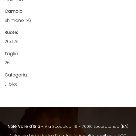
Cambio:
Shimano 1x6
Ruote:
26x1.75
Taglia:
26''
Categoria:
E-bike
Nolè Valle d'Itria
- Via Scodalupi 19 - 70010 Locorotondo (BA)
Noleggio bici in Valle d'Itria, trasferimenti in minibus e NCC